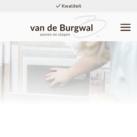
Kwaliteit
Service
Home
/
Diensten
/
Schilderwerk
Schilderwerk
In ons uitgebreide netwerk zitten ook
meerdere vakschilders. Hierdoor kun je
zelfs je schilderwerk uitbesteden bij Van de