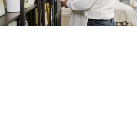
Officiële Pullman Dealer
Van de Burgwal Wonen en Slapen biedt
alles op het gebied van Slaapcomfort. We
zijn officiële Pullman dealer, maar je vindt
bij ons ook andere topmerken als Eastborn,
Van Landschoot en Vroomshoop. Ons
assortiment varieert van boxsprings tot
kussen en van bedbodems tot bedtextiel.