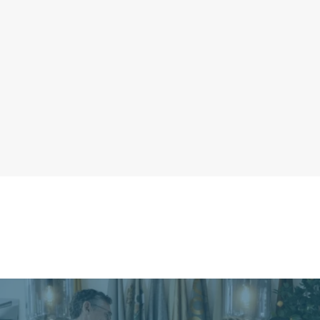
schilderwerk kun je ons inschakelen.
Hoewel we verschillende diensten
uitbesteden kun je dezelfde professionele
werkwijze verwachten. Duidelijke offertes
vooraf, eerlijk advies en service die je bij
Van de Burgwal gewend bent.
Burgwal lookbook