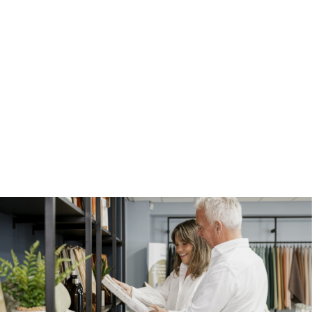
Burgwal Wonen en Slapen. We ontzorgen
je van A tot Z. Heb je een nieuwe woning?
Of is je woning aan (groot) onderhoud en/of
een nieuw interieur toe? Schroom niet om
ons om advies te vragen. We kunnen een
ervaren schilder voor je regelen, die alles
tot in de puntjes verzorgt.