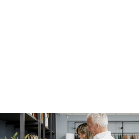
Slapen aan het juiste adres. We bieden
diverse typen en soorten lamellen die je
interieur compleet maken. Verschillende
materialen zoals stof, PVC of aluminium
zorgen voor de uitstraling die jij wenst en
waarmee je exact de juiste hoeveelheid
lichtval kunt regelen. Ideaal voor thuis,
bijvoorbeeld om schittering bij het TV
kijken tegen te gaan, maar ook praktisch in
kantooromgevingen.