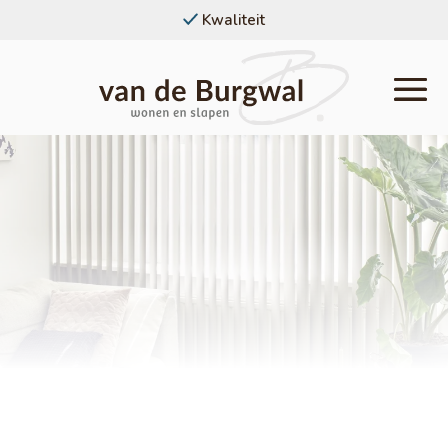
Kwaliteit
Service
Home
/
Raamdecoratie
/
Verticale
Jaloezieen
Lamellen
Ook voor een ruim assortiment lamellen
ben je bij Van de Burgwal Wonen en