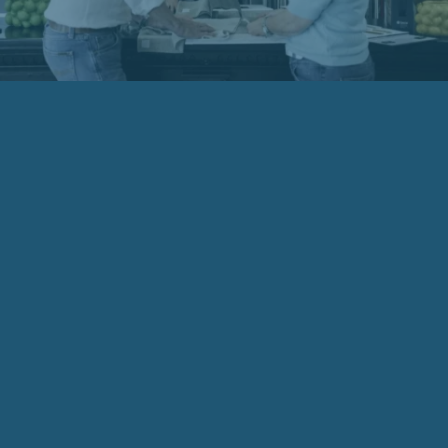
Over ons
Al bijna 40 jaar is Van de Burgwal Wonen en
Slapen een begrip in Leusden en omstreken. Het
familiebedrijf van Dick van de Burgwal, dochter
Ashley en hun ervaren team van allround
stoffeerders heeft inmiddels een ruime staat
van dienst opgebouwd. We vertellen je graag
over de vrijwel onbegrensde mogelijkheden.
Maak gerust een afspraak of loop eens binnen in
onze winkel van de Zwarteweg 8 in Leusden.