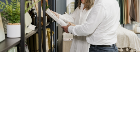
Officiële Pullman Dealer
Van de Burgwal Wonen en Slapen biedt
alles op het gebied van Slaapcomfort. We
zijn officiële Pullman dealer, maar je vindt
bij ons ook andere topmerken als Eastborn,
Van Landschoot en Vroomshoop. Ons
assortiment varieert van boxsprings tot